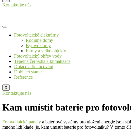
Kontaktujte nás
Fotovoltaické elektrárny
Rodinné domy
Bytové domy
Firmy a velké objekty
Fotovoltaický ohřev vody
Tepelná čerpadla a klimatizace
Dotace a financování
Dobíjecí stanice
Reference
X
Kontaktujte nás
Kam umístit baterie pro fotovol
Fotovoltaické panely
a bateriové systémy pro uložení energie jsou stále
mnoho lidí klade, je, kam umístit baterie pro fotovoltaiku? V tomto čl