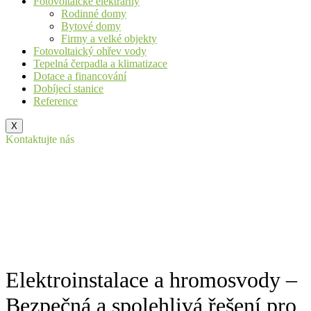
Fotovoltaické elektrárny
Rodinné domy
Bytové domy
Firmy a velké objekty
Fotovoltaický ohřev vody
Tepelná čerpadla a klimatizace
Dotace a financování
Dobíjecí stanice
Reference
X
Kontaktujte nás
Elektroinstalace a hromosvody –
Bezpečná a spolehlivá řešení pro